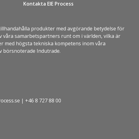
Kontakta EIE Process
 tillhandahålla produkter med avgörande betydelse för
 våra samarbetspartners runt om i världen, vilka är
tå er med högsta tekniska kompetens inom våra
 av börsnoterade
Indutrade
.
ocess.se
|
+46 8 727 88 00