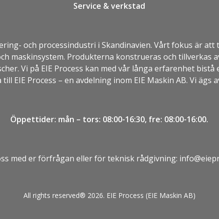
Service & verkstad
ring- och processindustri i Skandinavien. Vårt fokus är att
och maskinsystem. Produkterna konstrueras och tillverkas av
scher. Vi på EIE Process kan med vår långa erfarenhet bis
till EIE Process – en avdelning inom
EIE Maskin AB
. Vi ägs
Öppettider: mån – tors: 08:00-16:30, fre: 08:00-16:00.
s med er förfrågan eller för teknisk rådgivning:
info@eiepr
All rights reserved® 2026. EIE Process (EIE Maskin AB)